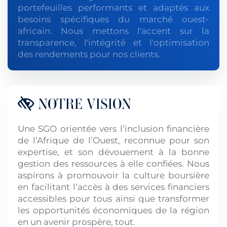
portefeuilles performants et adaptés aux
besoins spécifiques du marché ouest-
africain. Nous mettons l'accent sur la
transparence, l'intégrité et l'optimisation
des rendements pour nos clients.
NOTRE VISION
Une SGO orientée vers l’inclusion financière
de l’Afrique de l’Ouest, reconnue pour son
expertise, et son dévouement à la bonne
gestion des ressources à elle confiées. Nous
aspirons à promouvoir la culture boursière
en facilitant l’accès à des services financiers
accessibles pour tous ainsi que transformer
les opportunités économiques de la région
en un avenir prospère, tout.