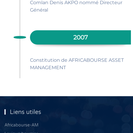
Comlan Denis AKPO nommé Directeur
Général
2007
Constitution de AFRICABOURSE ASSET
MANAGEMENT
Liens utiles
Africabourse-AM