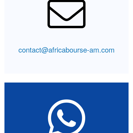
Laissez-nous un message
Intéressé par nos offres? Si nous sommes fermés et
vous n'arrivez pas à nous joindre ni au téléphone ni
sur notre tchatbot laissez-nous un message. Nous
nous ferons un plaisir de vous répondre dès que nous
serons en ligne..
contact@africabourse-am.com
Message
Formulaire
Contactez l'assistance
Vous êtes plutôt smart et vous voudriez de
l'interactivité. Une discussion instantannée avec nos