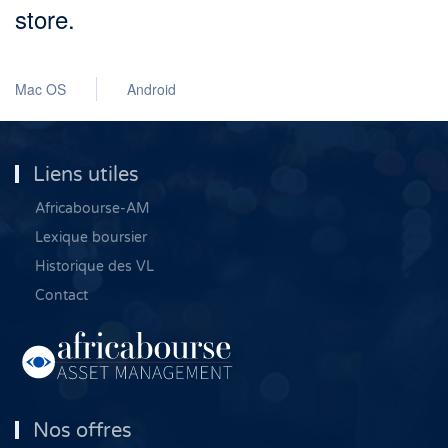
store.
Mac OS
Android
Liens utiles
Africabourse-AM
Lexique boursier
Historique des VL
Contact
Nos offres