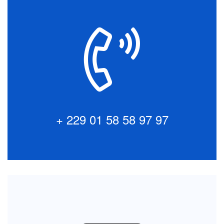
Parlez à nos Clients
Intéressé par Africabourse Asset Management ?
Décrochez simplement le téléphone pour discuter
avec un membre de notre équipe.
+ 229 01 58 58 97 97
+ 229 01 58 58 97 97