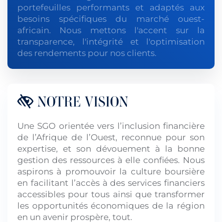
portefeuilles performants et adaptés aux
besoins spécifiques du marché ouest-
africain. Nous mettons l'accent sur la
transparence, l'intégrité et l'optimisation
des rendements pour nos clients.
NOTRE VISION
Une SGO orientée vers l’inclusion financière
de l’Afrique de l’Ouest, reconnue pour son
expertise, et son dévouement à la bonne
gestion des ressources à elle confiées. Nous
aspirons à promouvoir la culture boursière
en facilitant l’accès à des services financiers
accessibles pour tous ainsi que transformer
les opportunités économiques de la région
en un avenir prospère, tout.