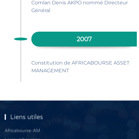
Comlan Denis AKPO nommé Directeur
Général
2007
Constitution de AFRICABOURSE ASSET
MANAGEMENT
Liens utiles
Africabourse-AM