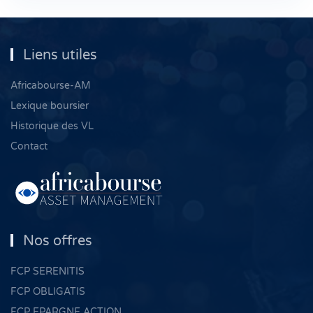
Liens utiles
Africabourse-AM
Lexique boursier
Historique des VL
Contact
Nos offres
FCP SERENITIS
FCP OBLIGATIS
FCP EPARGNE ACTION