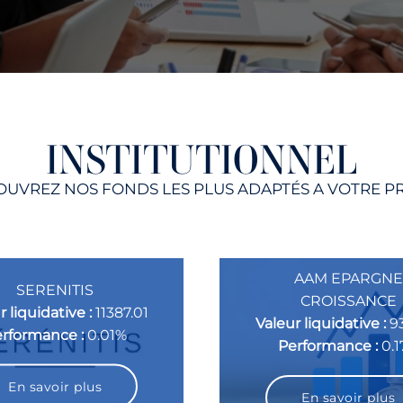
INSTITUTIONNEL
UVREZ NOS FONDS LES PLUS ADAPTÉS A VOTRE P
AAM EPARGNE
SERENITIS
CROISSANCE
r liquidative :
11387.01
Valeur liquidative :
9
rformance :
0.01%
Performance :
0.
En savoir plus
En savoir plus