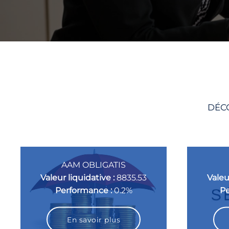
DÉCO
AAM OBLIGATIS
Valeur liquidative :
8835.53
Valeu
Performance :
0.2%
Pe
En savoir plus