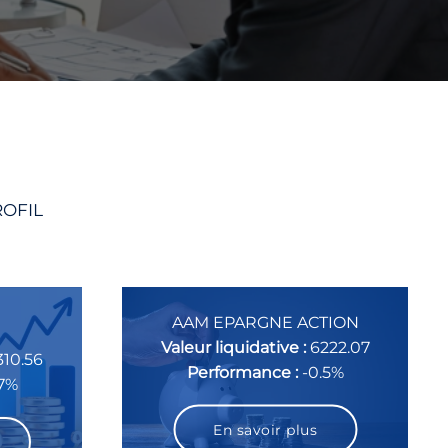
ROFIL
AAM EPARGNE ACTION
Valeur liquidative :
6222.07
310.56
Performance :
-0.5%
17%
En savoir plus