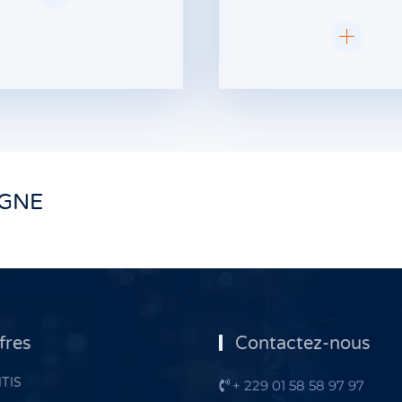
IGNE
fres
Contactez-nous
TIS
+ 229 01 58 58 97 97