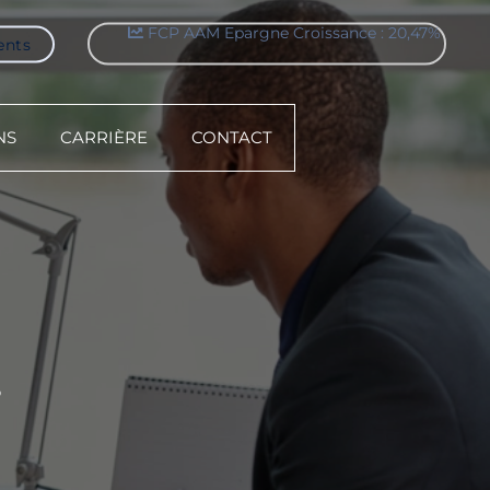
FCP AAM Epargne Croissance : 20,47%
ents
NS
CARRIÈRE
CONTACT
S