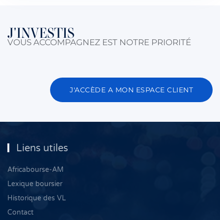
J'INVESTIS
VOUS ACCOMPAGNEZ EST NOTRE PRIORITÉ
J'ACCÈDE A MON ESPACE CLIENT
Liens utiles
Africabourse-AM
Lexique boursier
Historique des VL
Contact