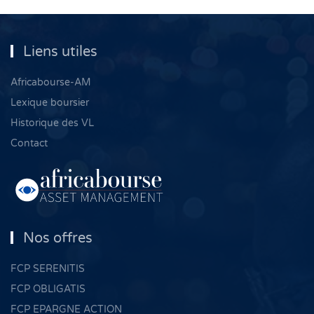
Liens utiles
Africabourse-AM
Lexique boursier
Historique des VL
Contact
Nos offres
FCP SERENITIS
FCP OBLIGATIS
FCP EPARGNE ACTION